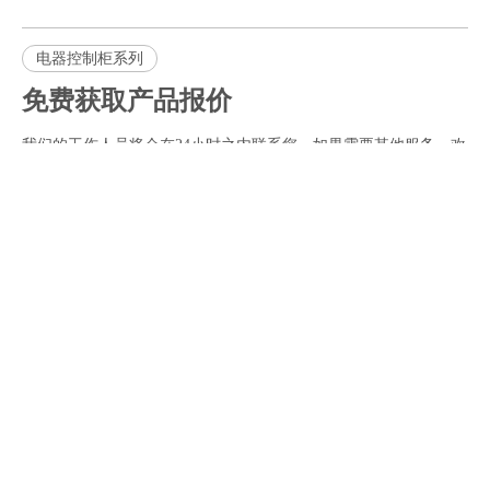
电器控制柜系列
免费获取产品报价
我们的工作人员将会在24小时之内联系您，如果需要其他服务，欢
迎拨打 服务热线：15052587559。
产品询问
姓名
邮箱
公司名称
*