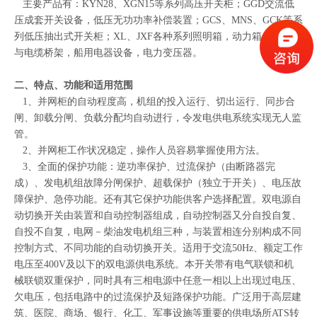
主要产品有：KYN28、XGN15等系列高压开关柜；GGD交流低
压成套开关设备，低压无功功率补偿装置；GCS、MNS、GCK等
系
列低压抽出式开关柜；XL、JXF各种系列照明箱，动力箱，母线槽
与电缆桥架，船用电器设备，电力变压器。
二、特点、功能和适用范围
1、并网柜的自动程度高，机组的投入运行、切出运行、同步合
闸、卸载分闸、负载分配均自动进行，令发电供电系统实现无人监
管。
2、并网柜工作状况稳定，操作人员容易掌握使用方法。
3、全面的保护功能：逆功率保护、过流保护（由断路器完
成）、发电机组故障分闸保护、超载保护（独立于开关）、电压故
障保护、急停功能。还有其它保护功能供客户选择配置。双电源自
动切换开关由装置和自动控制器组成，自动控制器又分自投自复、
自投不自复，电网－柴油发电机组三种，与装置相连分别构成不同
控制方式、不同功能的自动切换开关。适用于交流50Hz、额定工作
电压至400V及以下的双电源供电系统。本开关带有电气联锁和机
械联锁双重保护，同时具有三相电源中任意一相以上出现过电压、
欠电压，包括电路中的过流保护及短路保护功能。广泛用于高层建
筑、医院、商场、银行、化工、军事设施等重要的供电场所ATS转